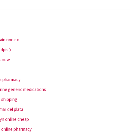
ain non r x
edpisů
ic now
sa pharmacy
prine generic medications
 shipping
ar del plata
xyn online cheap
p online pharmacy