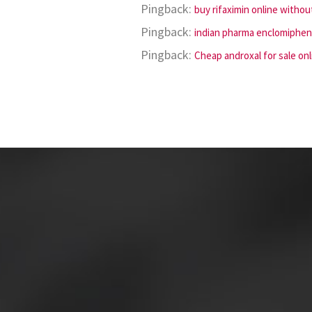
Pingback:
buy rifaximin online witho
Pingback:
indian pharma enclomiphe
Pingback:
Cheap androxal for sale onl