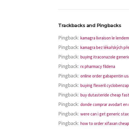
Trackbacks and Pingbacks
Pingback:
kamagra livraison le lendem
Pingback:
kamagra bez lékařských př
Pingback:
buying itraconazole gener
Pingback:
rx pharmacy fildena
Pingback:
online order gabapentin u
Pingback:
buying flexeril cyclobenza
Pingback:
buy dutasteride cheap fast
Pingback:
donde comprar avodart en m
Pingback:
were can i get generic sta
Pingback:
how to order xifaxan chea