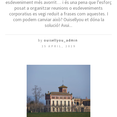
esdeveniment més avorrit… i és una pena que l’esforç
posat a organitzar reunions o esdeveniments
corporatius es vegi reduït a frases com aquestes. I
com podem canviar això? Ouisellyou et dóna la
solució! Avui...
by
ouisellyou_admin
15 APRIL, 2019