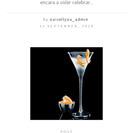
encara a voler celebrar...
by
ouisellyou_admin
12 SEPTEMBER, 2019
POST