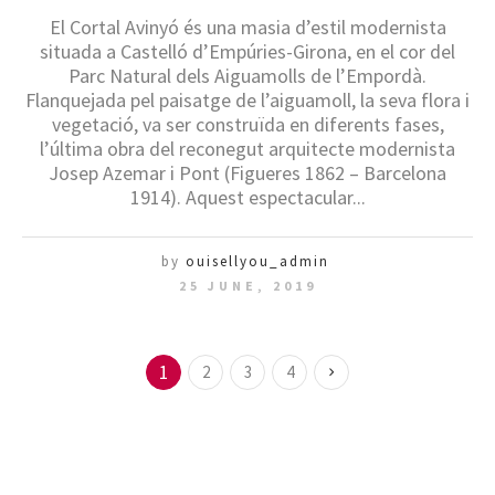
El Cortal Avinyó és una masia d’estil modernista
situada a Castelló d’Empúries-Girona, en el cor del
Parc Natural dels Aiguamolls de l’Empordà.
Flanquejada pel paisatge de l’aiguamoll, la seva flora i
vegetació, va ser construïda en diferents fases,
l’última obra del reconegut arquitecte modernista
Josep Azemar i Pont (Figueres 1862 – Barcelona
1914). Aquest espectacular...
by
ouisellyou_admin
25 JUNE, 2019
1
2
3
4