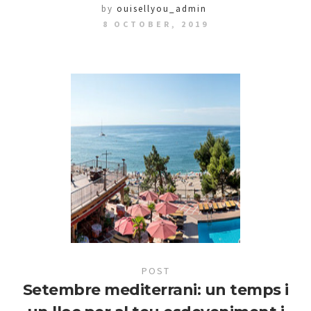
by
ouisellyou_admin
8 OCTOBER, 2019
POST
Setembre mediterrani: un temps i