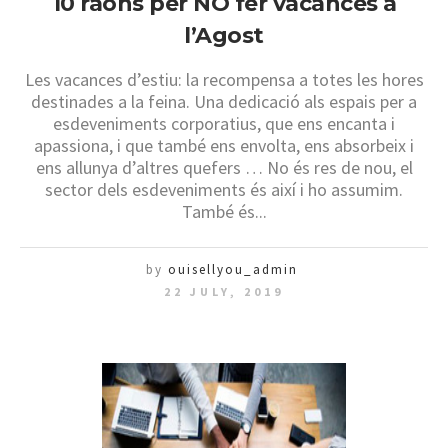
10 raons per NO fer vacances a
l’Agost
Les vacances d’estiu: la recompensa a totes les hores
destinades a la feina. Una dedicació als espais per a
esdeveniments corporatius, que ens encanta i
apassiona, i que també ens envolta, ens absorbeix i
ens allunya d’altres quefers … No és res de nou, el
sector dels esdeveniments és així i ho assumim.
També és...
by
ouisellyou_admin
22 JULY, 2019