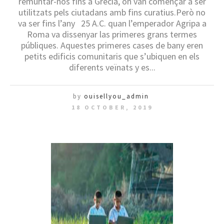
remuntar-nos fins a Grècia, on van començar a ser
utilitzats pels ciutadans amb fins curatius.Però no
va ser fins l’any 25 A.C. quan l’emperador Agripa a
Roma va dissenyar las primeres grans termes
públiques. Aquestes primeres cases de bany eren
petits edificis comunitaris que s’ubiquen en els
diferents veïnats y es...
by
ouisellyou_admin
18 OCTOBER, 2019